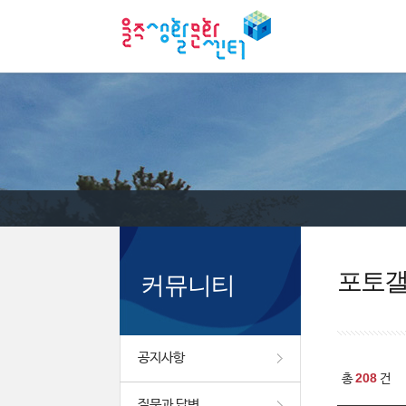
포토
커뮤니티
공지사항
208
총
건
질문과 답변