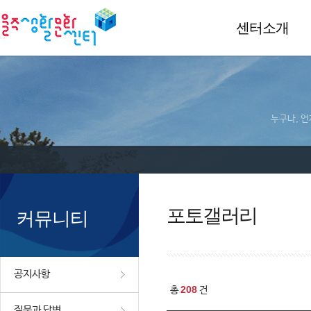
센터소개
누구나, 언
포토갤러리
커뮤니티
공지사항
208
총
건
질문과 답변