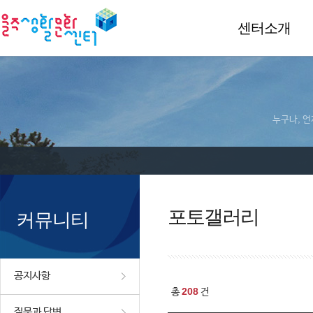
센터소개
누구나, 언
포토갤러리
커뮤니티
공지사항
208
총
건
질문과 답변