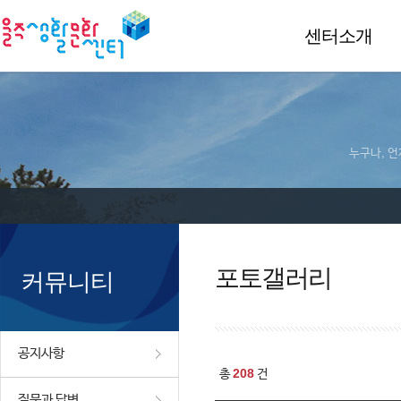
센터소개
누구나, 언
포토갤러리
커뮤니티
공지사항
208
총
건
질문과 답변