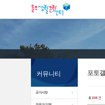
포토
커뮤니티
공지사항
208
총
건
질문과 답변