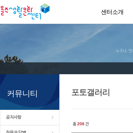
센터소개
누구나, 언
포토갤러리
커뮤니티
공지사항
208
총
건
질문과 답변