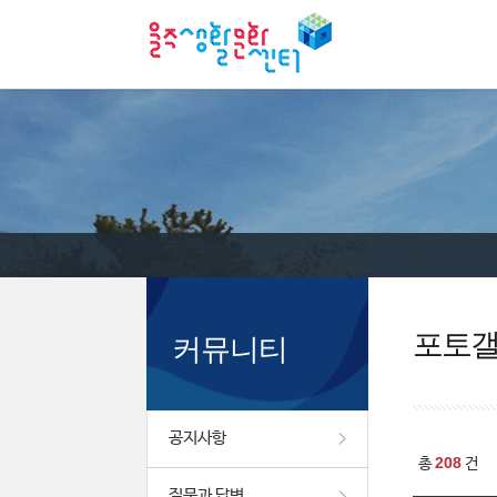
포토
커뮤니티
공지사항
208
총
건
질문과 답변