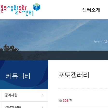
센터소개
누구나, 언
포토갤러리
커뮤니티
공지사항
208
총
건
질문과 답변