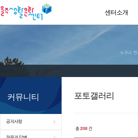
센터소개
누구나, 언
포토갤러리
커뮤니티
공지사항
208
총
건
질문과 답변