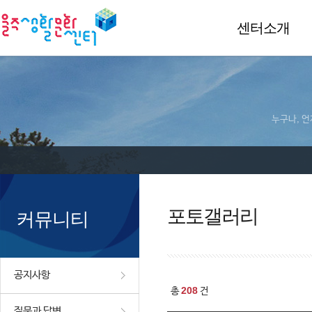
센터소개
누구나, 언
포토갤러리
커뮤니티
공지사항
208
총
건
질문과 답변