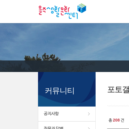
포토
커뮤니티
공지사항
208
총
건
질문과 답변