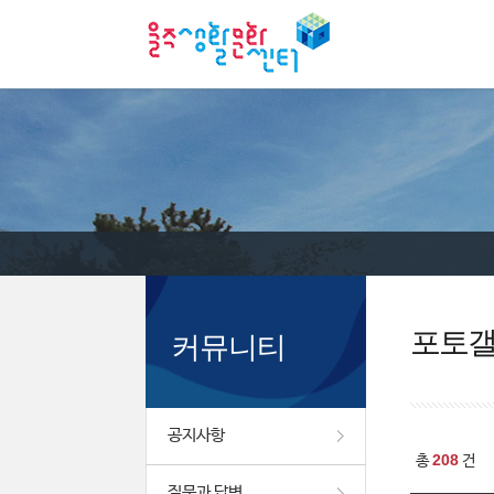
포토
커뮤니티
공지사항
208
총
건
질문과 답변