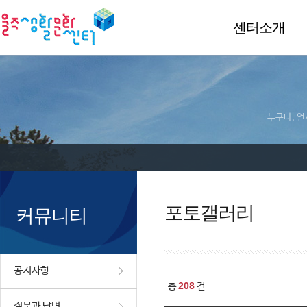
센터소개
누구나, 언
포토갤러리
커뮤니티
공지사항
208
총
건
질문과 답변