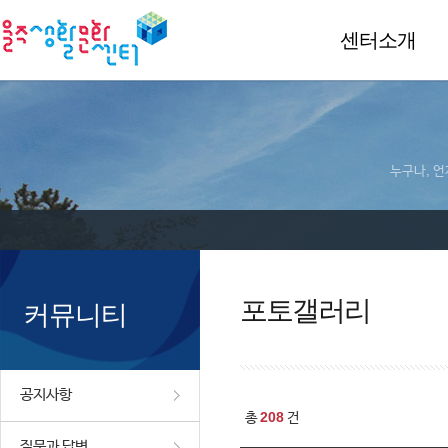
센터소개
누구나, 언
포토갤러리
커뮤니티
공지사항
208
총
건
질문과 답변