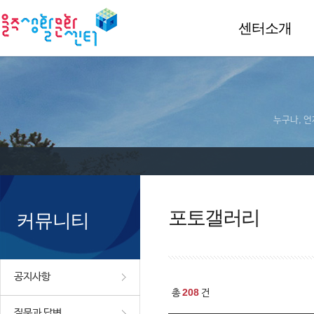
센터소개
누구나, 언
포토갤러리
커뮤니티
공지사항
208
총
건
질문과 답변