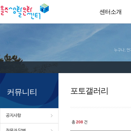
센터소개
누구나, 언
포토갤러리
커뮤니티
공지사항
208
총
건
질문과 답변