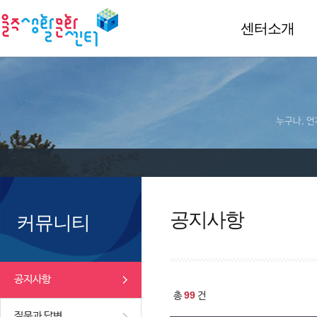
센터소개
누구나, 언
공지사항
커뮤니티
공지사항
99
총
건
질문과 답변