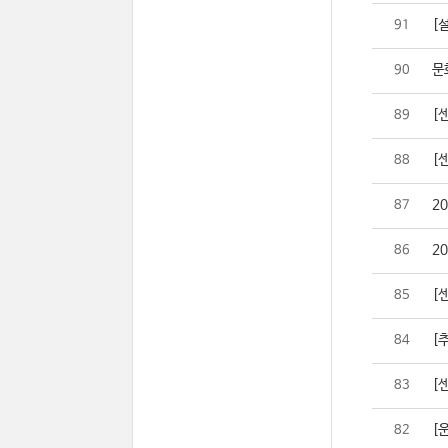
[설
91
문
90
[
89
[
88
2
87
2
86
[
85
[추
84
[센
83
[
82