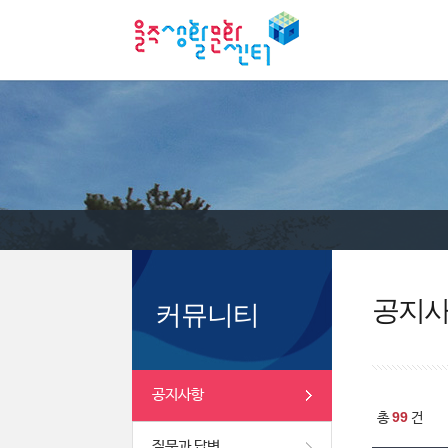
공지
커뮤니티
공지사항
99
총
건
질문과 답변