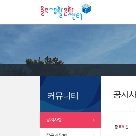
공지
커뮤니티
공지사항
99
총
건
질문과 답변