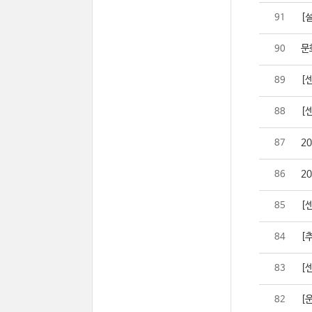
[설
91
문
90
[
89
[
88
2
87
2
86
[
85
[추
84
[센
83
[
82