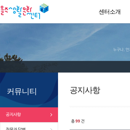
센터소개
누구나, 언
공지사항
커뮤니티
공지사항
99
총
건
질문과 답변