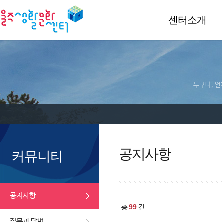
센터소개
누구나, 언
공지사항
커뮤니티
공지사항
99
총
건
질문과 답변