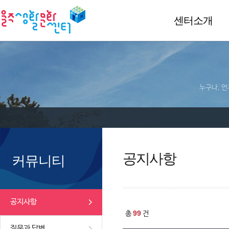
센터소개
누구나, 언
공지사항
커뮤니티
공지사항
99
총
건
질문과 답변