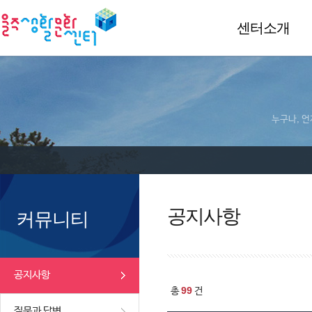
센터소개
누구나, 언
공지사항
커뮤니티
공지사항
99
총
건
질문과 답변