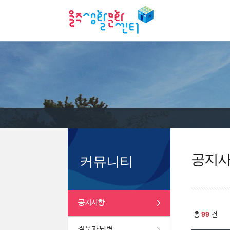
공지
커뮤니티
공지사항
99
총
건
질문과 답변