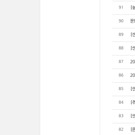
[설
91
문
90
[
89
[
88
2
87
2
86
[
85
[추
84
[센
83
[
82