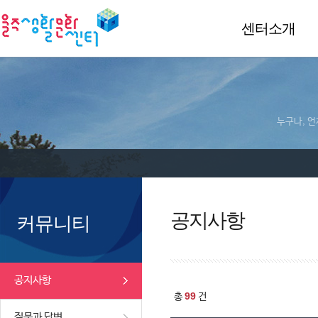
센터소개
누구나, 언
공지사항
커뮤니티
공지사항
99
총
건
질문과 답변