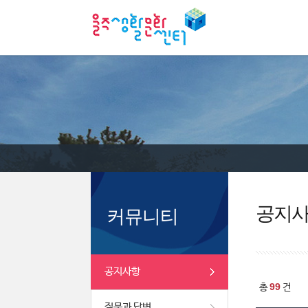
공지
커뮤니티
공지사항
99
총
건
질문과 답변