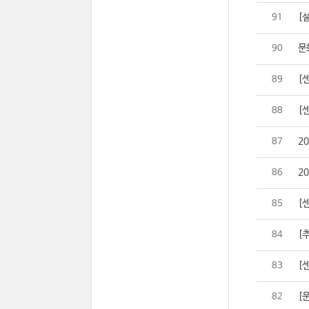
[설
91
문
90
[
89
[
88
2
87
2
86
[
85
[추
84
[센
83
[
82