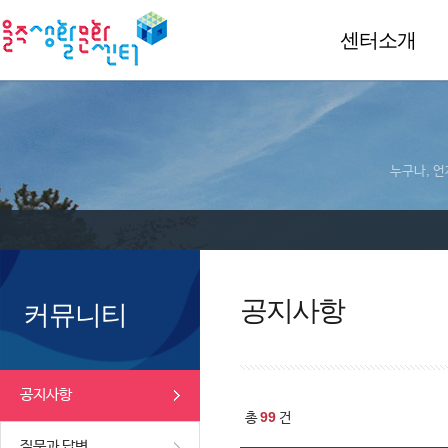
센터소개
누구나, 언
공지사항
커뮤니티
공지사항
99
총
건
질문과 답변