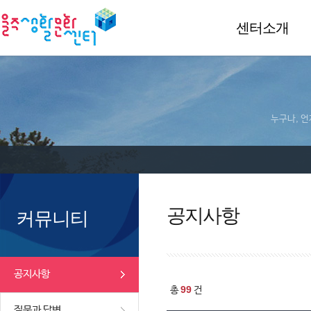
센터소개
누구나, 언
공지사항
커뮤니티
공지사항
99
총
건
질문과 답변