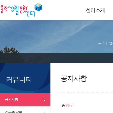
센터소개
누구나, 언
공지사항
커뮤니티
공지사항
99
총
건
질문과 답변