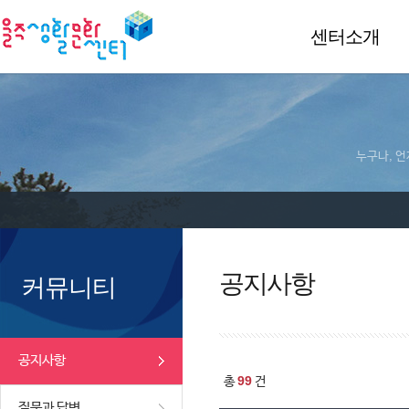
센터소개
누구나, 언
공지사항
커뮤니티
공지사항
99
총
건
질문과 답변