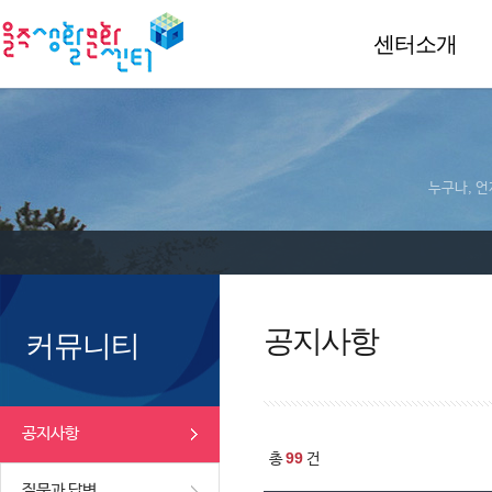
센터소개
누구나, 언
공지사항
커뮤니티
공지사항
99
총
건
질문과 답변