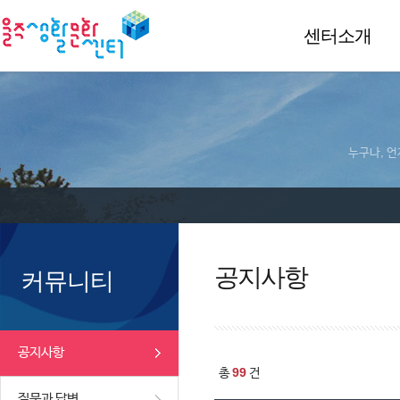
센터소개
누구나, 언
공지사항
커뮤니티
공지사항
99
총
건
질문과 답변