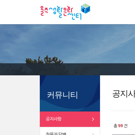
공지
커뮤니티
공지사항
99
총
건
질문과 답변