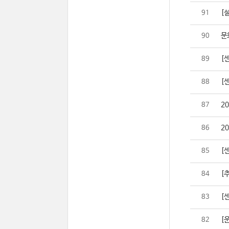
[설
91
문
90
[
89
[
88
2
87
2
86
[
85
[추
84
[센
83
[
82