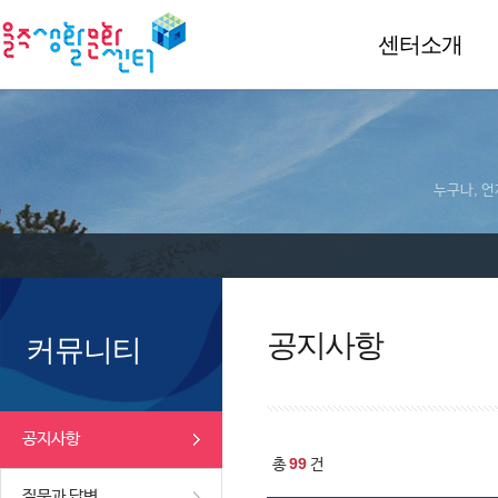
센터소개
누구나, 언
공지사항
커뮤니티
공지사항
99
총
건
질문과 답변