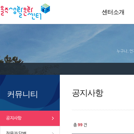
센터소개
누구나, 언
공지사항
커뮤니티
공지사항
99
총
건
질문과 답변