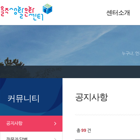
센터소개
누구나, 언
공지사항
커뮤니티
공지사항
99
총
건
질문과 답변