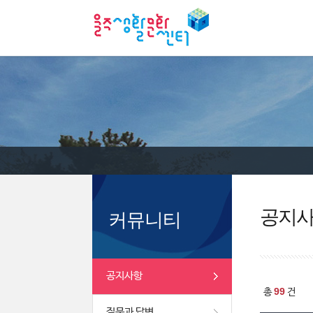
공지
커뮤니티
공지사항
99
총
건
질문과 답변