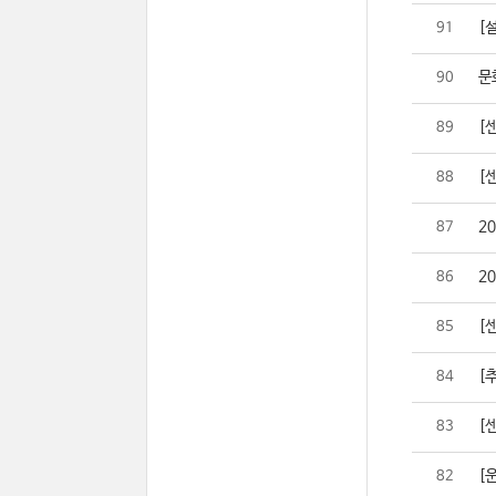
[설
91
문
90
[
89
[
88
2
87
2
86
[
85
[추
84
[센
83
[
82