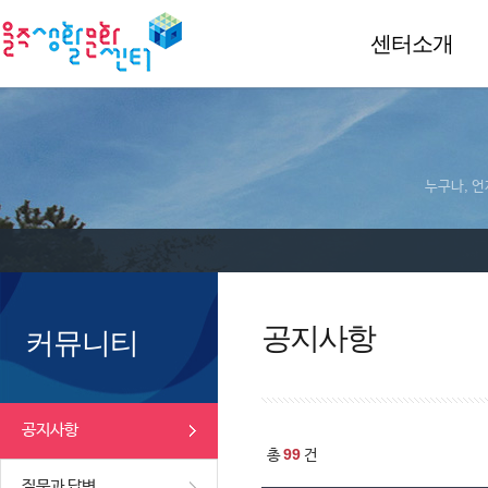
센터소개
누구나, 언
공지사항
커뮤니티
공지사항
99
총
건
질문과 답변