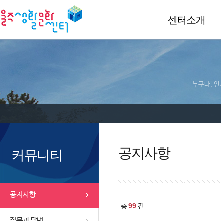
센터소개
누구나, 언
공지사항
커뮤니티
공지사항
99
총
건
질문과 답변