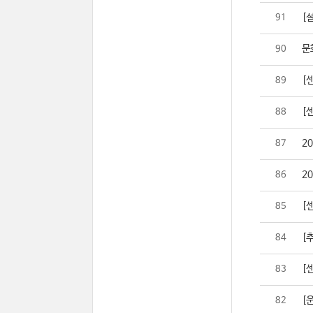
[설
91
문
90
[
89
[
88
2
87
2
86
[
85
[추
84
[센
83
[
82