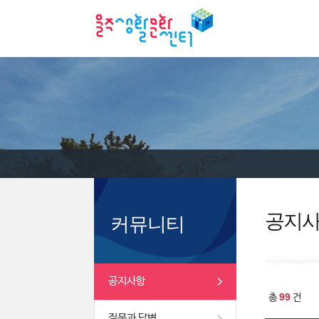
공지
커뮤니티
공지사항
99
총
건
질문과 답변