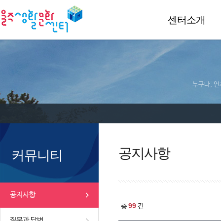
센터소개
누구나, 언
공지사항
커뮤니티
공지사항
99
총
건
질문과 답변