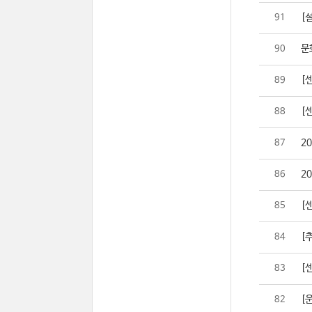
[설
91
문
90
[
89
[
88
2
87
2
86
[
85
[추
84
[센
83
[
82