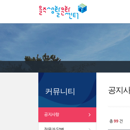
공지
커뮤니티
공지사항
99
총
건
질문과 답변