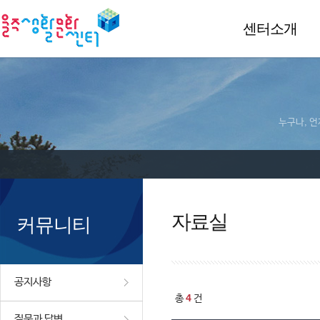
센터소개
누구나, 언
자료실
커뮤니티
공지사항
4
총
건
질문과 답변