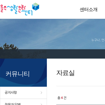
센터소개
누구나, 언
자료실
커뮤니티
공지사항
4
총
건
질문과 답변