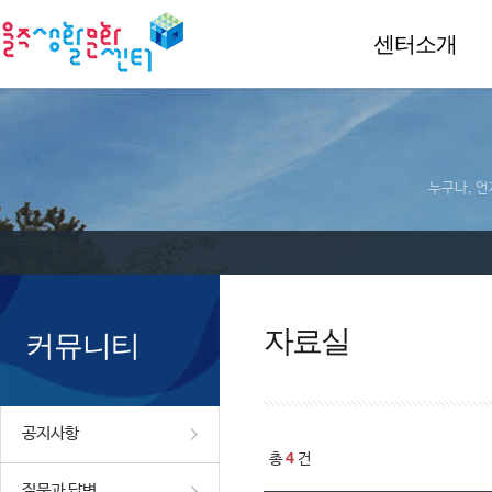
센터소개
누구나, 언
자료실
커뮤니티
공지사항
4
총
건
질문과 답변