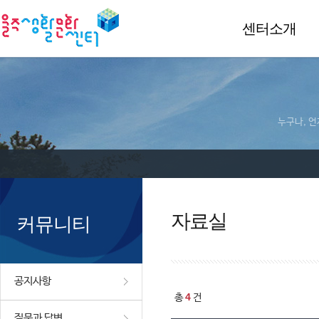
센터소개
누구나, 언
자료실
커뮤니티
공지사항
4
총
건
질문과 답변