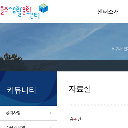
센터소개
누구나, 언
자료실
커뮤니티
공지사항
4
총
건
질문과 답변