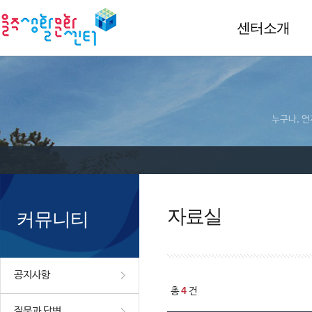
센터소개
누구나, 언
자료실
커뮤니티
공지사항
4
총
건
질문과 답변