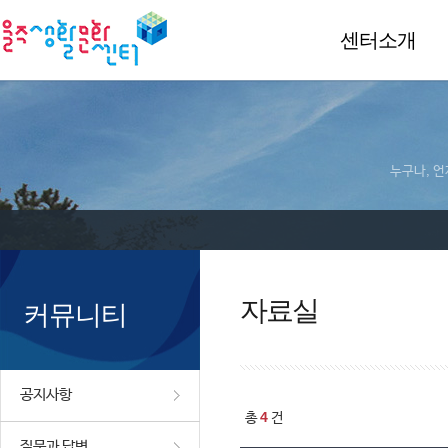
센터소개
누구나, 언
자료실
커뮤니티
공지사항
4
총
건
질문과 답변