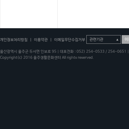
이
개인정보처리방침
|
이용약관
|
이메일무단수집거부
울산광역시 울주군 두서면 인보로 95 | 대표전화 : 052) 254-0533 / 254-0651 | 
Copyright(c) 2016 울주생활문화센터 All rights reserved.